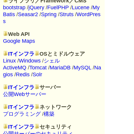
ライブラリ／Framework／CMS
bootstrap
/
jQuery
/
FuelPHP
/
Lucene
/
My
Batis
/
Seasar2
/
Spring
/
Struts
/
WordPres
s
Web API
Google Maps
ITインフラ
OSとミドルウェア
Linux
/
Windows
/
シェル
ActiveMQ
/
Tomcat
/
MariaDB
/
MySQL
/
Na
gios
/
Redis
/
Solr
ITインフラ
サーバー
公開Webサーバー
ITインフラ
ネットワーク
プログラミング
/
構築
ITインフラ
セキュリティ
公開サーバーのセキュリティ