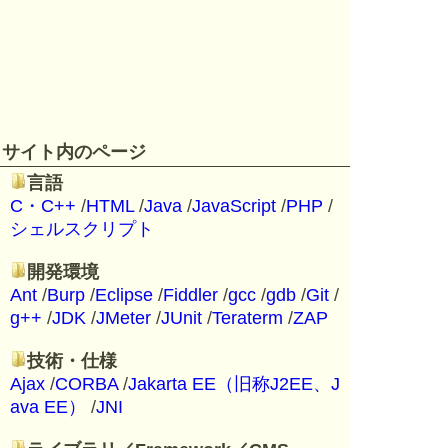
サイト内のページ
言語
C・C++
/
HTML
/
Java
/
JavaScript
/
PHP
/
シェルスクリプト
開発環境
Ant
/
Burp
/
Eclipse
/
Fiddler
/
gcc
/
gdb
/
Git
/
g++
/
JDK
/
JMeter
/
JUnit
/
Teraterm
/
ZAP
技術・仕様
Ajax
/
CORBA
/
Jakarta EE（旧称J2EE、J
ava EE）
/
JNI